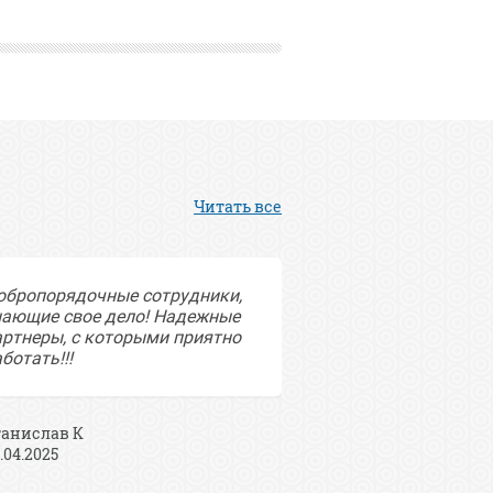
Читать все
обропорядочные сотрудники,
Заказывали банн
нающие свое дело! Надежные
рекламном агент
артнеры, с которыми приятно
Понравился диза
ботать!!!
сроки монтажа, 
сотрудники. Рек
обращаться в д
компанию.
танислав К
.04.2025